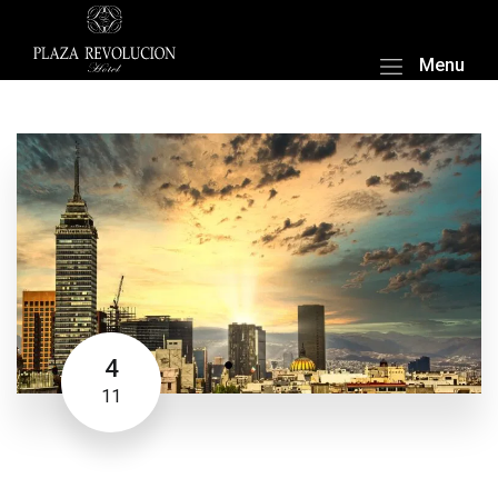
Menu
4
11