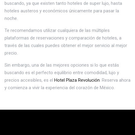
buscando, ya que existen tanto hoteles de super lujo, hasta
hoteles austeros y económicos únicamente para pasar la
noche.
Te recomendamos utilizar cualquiera de las múltiples
plataformas de reservaciones y comparación de hoteles, a
través de las cuales puedes obtener el mejor servicio al mejor
precio.
Sin embargo, una de las mejores opciones si lo que estás
buscando es el perfecto equilibrio entre comodidad, lujo y
precios accesibles, es el
Hotel Plaza Revolución
. Reserva ahora
y comienza a vivir la experiencia del corazón de México.