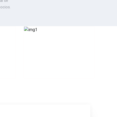
al se
gocios.