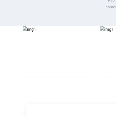
Habi
caract