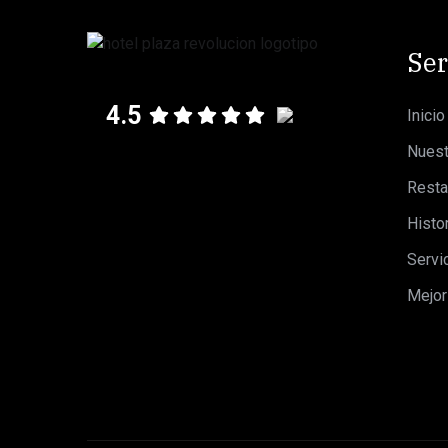
Ser
4.5
Inicio
Nuest
Resta
Histo
Servi
Mejor