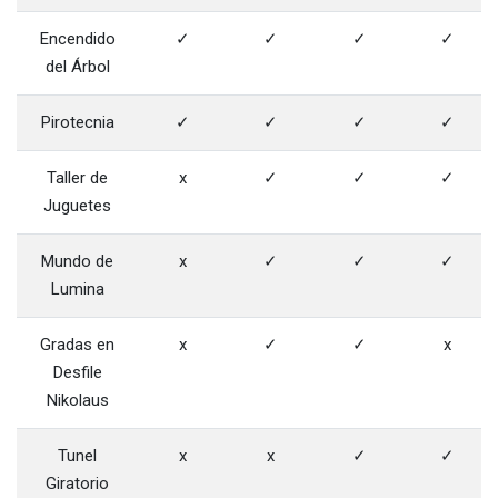
Encendido
✓
✓
✓
✓
del Árbol
Pirotecnia
✓
✓
✓
✓
Taller de
x
✓
✓
✓
Juguetes
Mundo de
x
✓
✓
✓
Lumina
Gradas en
x
✓
✓
x
Desfile
Nikolaus
Tunel
x
x
✓
✓
Giratorio