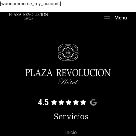
[woocommerce_my_account]
Menu
4.5
Servicios
Inicio