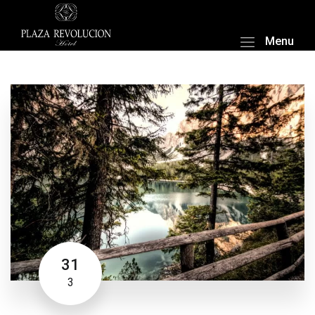
Menu
31
3