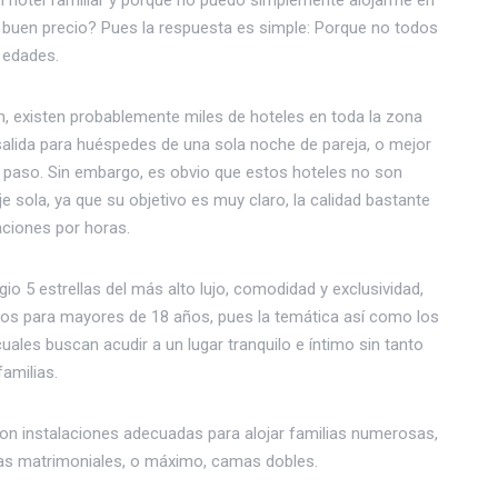
n hotel familiar y porque no puedo simplemente alojarme en
 buen precio? Pues la respuesta es simple: Porque no todos
 edades.
, existen probablemente miles de hoteles en toda la zona
 salida para huéspedes de una sola noche de pareja, o mejor
paso. Sin embargo, es obvio que estos hoteles no son
je sola, ya que su objetivo es muy claro, la calidad bastante
taciones por horas.
io 5 estrellas del más alto lujo, comodidad y exclusividad,
os para mayores de 18 años, pues la temática así como los
uales buscan acudir a un lugar tranquilo e íntimo sin tanto
amilias.
on instalaciones adecuadas para alojar familias numerosas,
amas matrimoniales, o máximo, camas dobles.