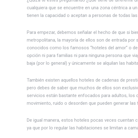
¿Quizá te estés preguntando ¿Qué tiene de diferente u
cualquiera que se encuentre en una zona céntrica a un
tienen la capacidad o aceptan a personas de todas las
Para empezar, debemos señalar el hecho de que si bien
metropolitana, la mayoría de ellos son de entrada por
conocidos como los famosos “hoteles del amor” o de 
opción ni para familias ni para ninguna persona que via
baja (por lo general) y únicamente se alquilan las habi
También existen aquellos hoteles de cadenas de prestig
pero debes de saber que muchos de ellos son exclusiv
servicios están bastante enfocados para adultos, los c
movimiento, ruido o desorden que pueden generar las f
De igual manera, estos hoteles pocas veces cuentan c
ya que por lo regular las habitaciones se limitan a c