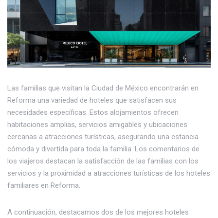
Las familias que visitan la Ciudad de México encontrarán en
Reforma una variedad de hoteles que satisfacen sus
necesidades específicas. Estos alojamientos ofrecen
habitaciones amplias, servicios amigables y ubicaciones
cercanas a atracciones turísticas, asegurando una estancia
cómoda y divertida para toda la familia. Los comentarios de
los viajeros destacan la satisfacción de las familias con los
servicios y la proximidad a atracciones turísticas de los hoteles
familiares en Reforma.
A continuación, destacamos dos de los mejores hoteles