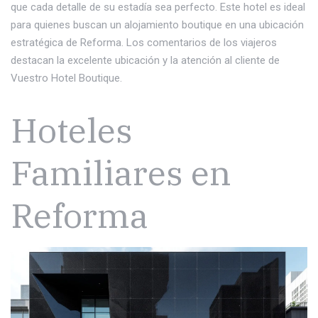
que cada detalle de su estadía sea perfecto. Este hotel es ideal
para quienes buscan un alojamiento boutique en una ubicación
estratégica de Reforma. Los comentarios de los viajeros
destacan la excelente ubicación y la atención al cliente de
Vuestro Hotel Boutique.
Hoteles
Familiares en
Reforma