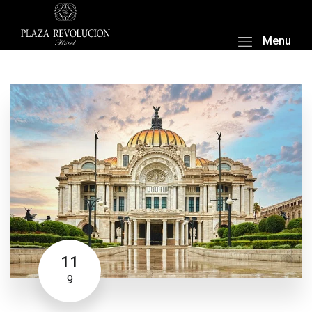
Menu
11
9