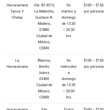
Hurracarrana
Ote. 85 4315,
De
$100 – $150
Tacos Y
La Malinche,
martes a
por persona
Chelas
Gustavo A.
domingo
Madero,
de 13:30
07880
– 20:30
Ciudad de
hrs
México,
CDMX
La
Álamos,
De
$100 – $150
Hurracarrana
Benito
miércoles
por persona
Juárez,
a
03400
domingo
Ciudad de
de 13:30
México,
– 20:00
CDMX
hrs
Hurracarrana
San
Todos
$100 – $150