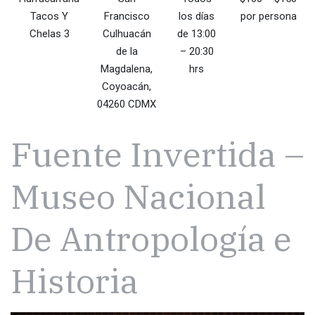
Tacos Y
Francisco
los días
por persona
Chelas 3
Culhuacán
de 13:00
de la
– 20:30
Magdalena,
hrs
Coyoacán,
04260 CDMX
Fuente Invertida –
Museo Nacional
De Antropología e
Historia