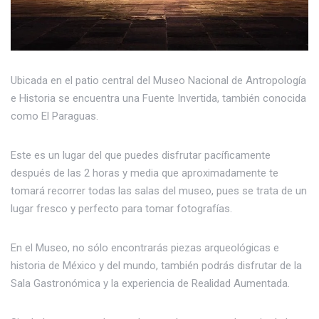
Ubicada en el patio central del Museo Nacional de Antropología
e Historia se encuentra una Fuente Invertida, también conocida
como El Paraguas.
Este es un lugar del que puedes disfrutar pacíficamente
después de las 2 horas y media que aproximadamente te
tomará recorrer todas las salas del museo, pues se trata de un
lugar fresco y perfecto para tomar fotografías.
En el Museo, no sólo encontrarás piezas arqueológicas e
historia de México y del mundo, también podrás disfrutar de la
Sala Gastronómica y la experiencia de Realidad Aumentada.