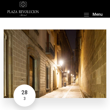
Menu
28
3