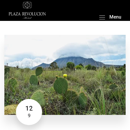
Menu
12
9